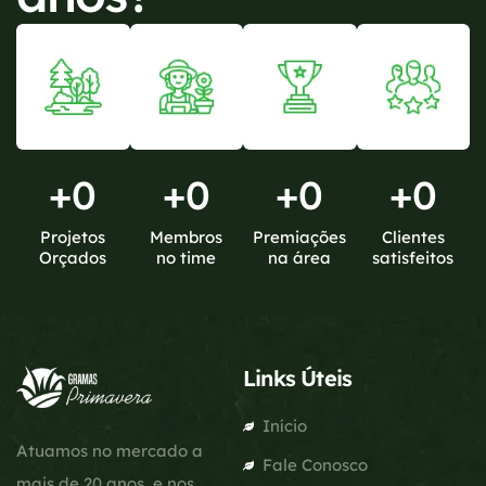
+
0
+
0
+
0
+
0
Projetos
Membros
Premiações
Clientes
Orçados
no time
na área
satisfeitos
Links Úteis
Início
Atuamos no mercado a
Fale Conosco
mais de 20 anos, e nos