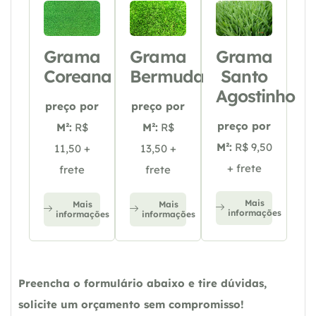
Grama
Grama
Grama
Coreana
Bermuda
Santo
Agostinho
preço por
preço por
preço por
M²:
R$
M²:
R$
M²:
R$ 9,50
11,50 +
13,50 +
+ frete
frete
frete
Mais
Mais
Mais
informações
informações
informações
Preencha o formulário abaixo e tire dúvidas,
solicite um orçamento sem compromisso!