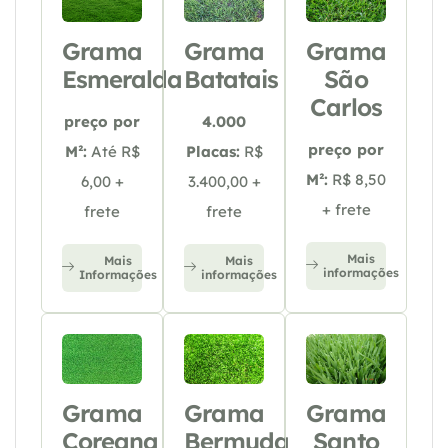
Grama
Grama
Grama
Esmeralda
Batatais
São
Carlos
preço por
4.000
preço por
M²:
Até R$
Placas:
R$
M²:
R$ 8,50
6,00 +
3.400,00 +
+ frete
frete
frete
Mais
Mais
Mais
informações
Informações
informações
Grama
Grama
Grama
Coreana
Bermuda
Santo