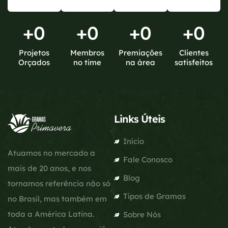
+
0
+
0
+
0
+
0
Projetos
Membros
Premiações
Clientes
Orçados
no time
na área
satisfeitos
Links Úteis
Início
Atuamos no mercado a
Fale Conosco
mais de 20 anos, e nos
Blog
tornamos referência não só
Tipos de Gramas
no Brasil, mas também em
toda a América Latina.
Sobre Nós