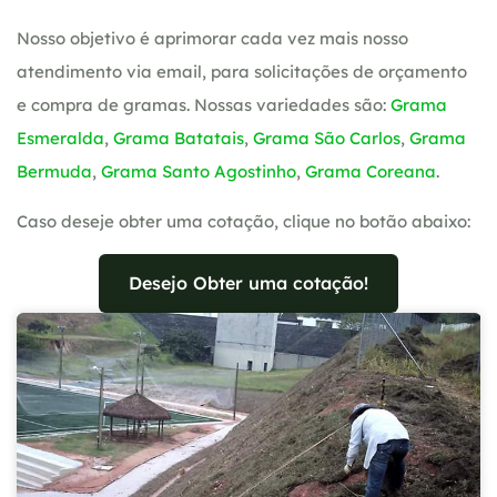
Nosso objetivo é aprimorar cada vez mais nosso
atendimento via email, para solicitações de orçamento
e compra de gramas. Nossas variedades são:
Grama
Esmeralda
,
Grama Batatais
,
Grama São Carlos
,
Grama
Bermuda
,
Grama Santo Agostinho
,
Grama Coreana
.
Caso deseje obter uma cotação, clique no botão abaixo:
Desejo Obter uma cotação!