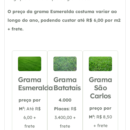
O preço da grama Esmeralda costuma variar ao
longo do ano, podendo custar até R$ 6,00 por m2
+ frete.
Grama
Grama
Grama
Esmeralda
Batatais
São
Carlos
preço por
4.000
preço por
M²:
Até R$
Placas:
R$
M²:
R$ 8,50
6,00 +
3.400,00 +
+ frete
frete
frete