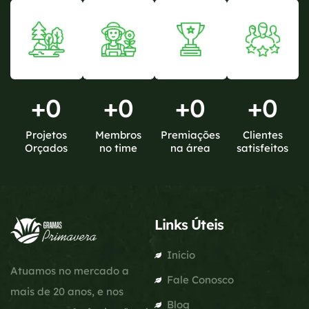
+
0
+
0
+
0
+
0
Projetos
Membros
Premiações
Clientes
Orçados
no time
na área
satisfeitos
Links Úteis
Início
Atuamos no mercado a
Fale Conosco
mais de 20 anos, e nos
Blog