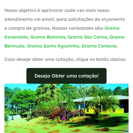
Nosso objetivo é aprimorar cada vez mais nosso
atendimento via email, para solicitações de orçamento
e compra de gramas. Nossas variedades são:
Grama
Esmeralda
,
Grama Batatais
,
Grama São Carlos
,
Grama
Bermuda
,
Grama Santo Agostinho
,
Grama Coreana
.
Caso deseje obter uma cotação, clique no botão abaixo:
Desejo Obter uma cotação!