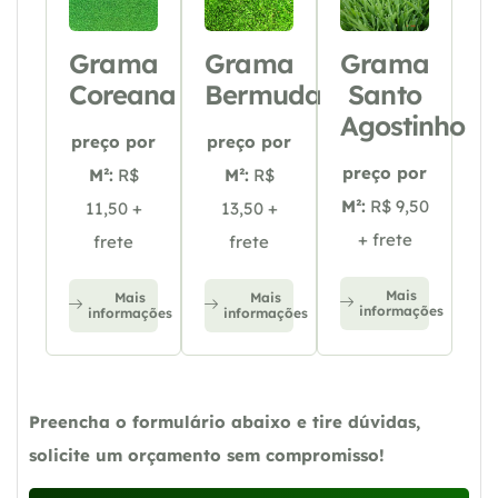
Grama
Grama
Grama
Coreana
Bermuda
Santo
Agostinho
preço por
preço por
preço por
M²:
R$
M²:
R$
M²:
R$ 9,50
11,50 +
13,50 +
+ frete
frete
frete
Mais
Mais
Mais
informações
informações
informações
Preencha o formulário abaixo e tire dúvidas,
solicite um orçamento sem compromisso!