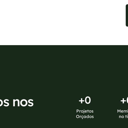
sponíveis no WhatsApp!
os nos
+
0
+
Projetos
Mem
Orçados
no t