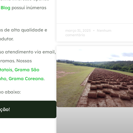
o
Blog
possui inúmeras
s de alta qualidade e
março 31, 2025
Nenhum
comentário
dutor.
so atendimento via email,
gramas. Nossas
atais
,
Grama São
nho
,
Grama Coreana
.
ão abaixo:
ção!