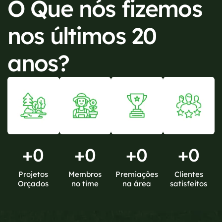
O Que nós fizemos
nos últimos 20
anos?
+
0
+
0
+
0
+
0
Projetos
Membros
Premiações
Clientes
Orçados
no time
na área
satisfeitos