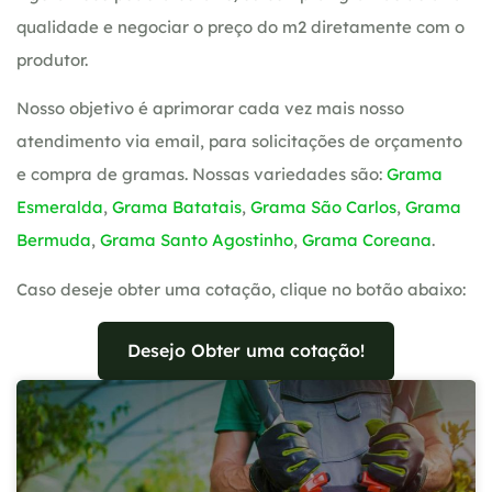
qualidade e negociar o preço do m2 diretamente com o
produtor.
Nosso objetivo é aprimorar cada vez mais nosso
atendimento via email, para solicitações de orçamento
e compra de gramas. Nossas variedades são:
Grama
Esmeralda
,
Grama Batatais
,
Grama São Carlos
,
Grama
Bermuda
,
Grama Santo Agostinho
,
Grama Coreana
.
Caso deseje obter uma cotação, clique no botão abaixo:
Desejo Obter uma cotação!