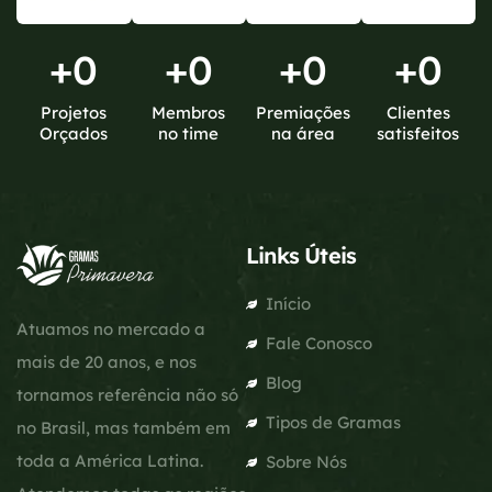
+
0
+
0
+
0
+
0
Projetos
Membros
Premiações
Clientes
Orçados
no time
na área
satisfeitos
Links Úteis
Início
Atuamos no mercado a
Fale Conosco
mais de 20 anos, e nos
Blog
tornamos referência não só
Tipos de Gramas
no Brasil, mas também em
toda a América Latina.
Sobre Nós