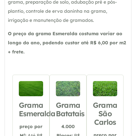
grama, preparação de solo, adubação pré e pós-
plantio, controle de erva daninha na grama,
irrigação e manutenção de gramados.
O preço da grama Esmeralda costuma variar ao
longo do ano, podendo custar até R$ 6,00 por m2
+ frete.
Grama
Grama
Grama
Esmeralda
Batatais
São
Carlos
preço por
4.000
preço por
M²:
Até R$
Placas:
R$