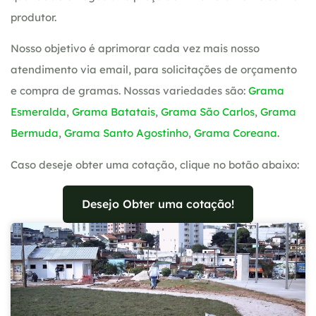
produtor.
Nosso objetivo é aprimorar cada vez mais nosso
atendimento via email, para solicitações de orçamento
e compra de gramas. Nossas variedades são:
Grama
Esmeralda
,
Grama Batatais
,
Grama São Carlos
,
Grama
Bermuda
,
Grama Santo Agostinho
,
Grama Coreana
.
Caso deseje obter uma cotação, clique no botão abaixo:
Desejo Obter uma cotação!