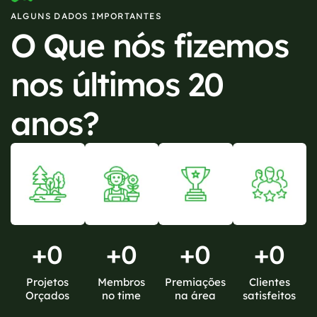
ALGUNS DADOS IMPORTANTES
O Que nós fizemos
nos últimos 20
anos?
+
0
+
0
+
0
+
0
Projetos
Membros
Premiações
Clientes
Orçados
no time
na área
satisfeitos