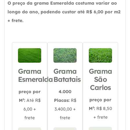
O preço da grama Esmeralda costuma variar ao
longo do ano, podendo custar até R$ 6,00 por m2
+ frete.
Grama
Grama
Grama
Esmeralda
Batatais
São
Carlos
preço por
4.000
preço por
M²:
Até R$
Placas:
R$
M²:
R$ 8,50
6,00 +
3.400,00 +
+ frete
frete
frete