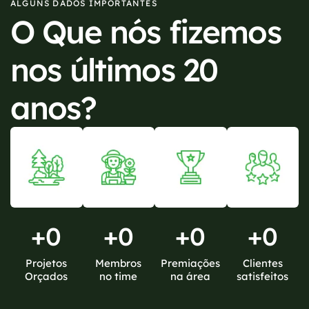
ALGUNS DADOS IMPORTANTES
O Que nós fizemos
nos últimos 20
anos?
+
0
+
0
+
0
+
0
Projetos
Membros
Premiações
Clientes
Orçados
no time
na área
satisfeitos