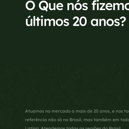
O Que nós fizem
últimos 20 anos?
Atuamos no mercado a mais de 20 anos, e nos t
referência não só no Brasil, mas também em tod
Latina. Atendemos todas as regiões do Brasil.