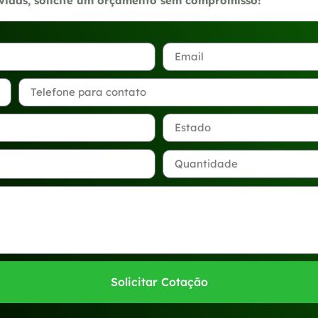
úvidas, solicite um orçamento sem compromisso!
Solicitar Cotação