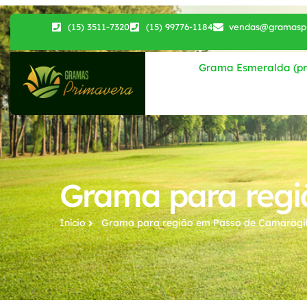
(15) 3511-7320
(15) 99776-1184
vendas@gramaspr
Grama Esmeralda (pri
Grama para regi
Início
Grama para região​ em Passo de Camaragi