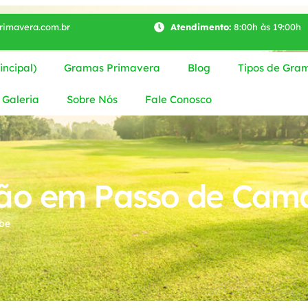
imavera.com.br
Atendimento:
8:00h às 19:00h
ncipal)
Gramas Primavera
Blog
Tipos de Gra
Galeria
Sobre Nós
Fale Conosco
ão em Passo de Cam
be