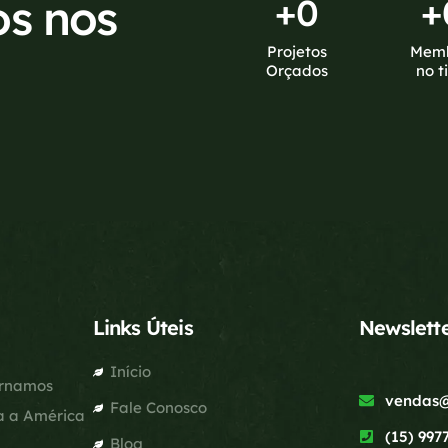
os nos
+
0
+
Projetos
Mem
Orçados
no t
Links Úteis
Newslett
Início
ornamos
vendas@
Fale Conosco
a a América
(15) 997
Blog