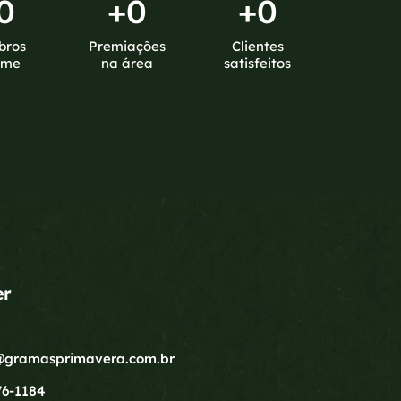
0
+
0
+
0
bros
Premiações
Clientes
ime
na área
satisfeitos
er
gramasprimavera.com.br
76-1184