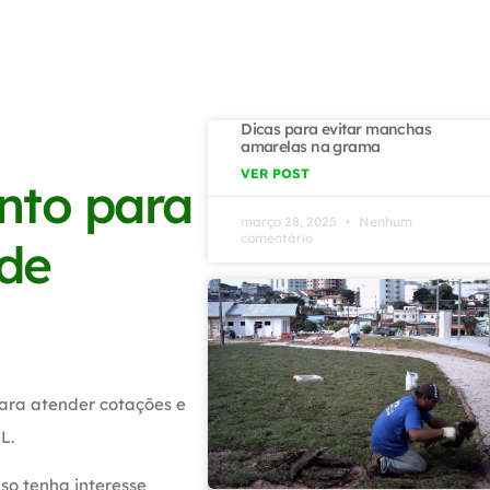
Dicas para evitar manchas
amarelas na grama
VER POST
nto para
março 28, 2025
Nenhum
comentário
 de
ara atender cotações e
L.
so tenha interesse