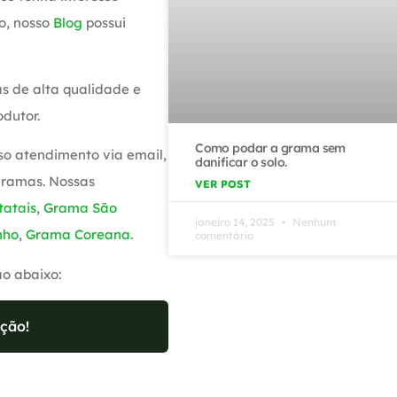
o, nosso
Blog
possui
s de alta qualidade e
dutor.
Como podar a grama sem
so atendimento via email,
danificar o solo.
gramas. Nossas
VER POST
atais
,
Grama São
janeiro 14, 2025
Nenhum
nho
,
Grama Coreana
.
comentário
ão abaixo:
ção!