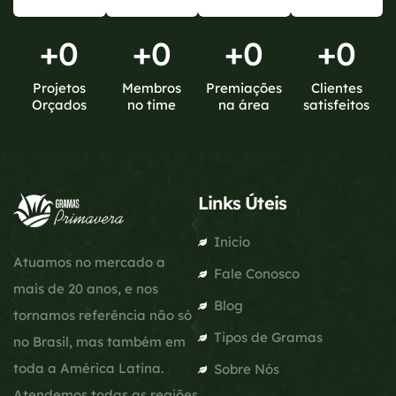
+
0
+
0
+
0
+
0
Projetos
Membros
Premiações
Clientes
Orçados
no time
na área
satisfeitos
Links Úteis
Início
Atuamos no mercado a
Fale Conosco
mais de 20 anos, e nos
Blog
tornamos referência não só
Tipos de Gramas
no Brasil, mas também em
toda a América Latina.
Sobre Nós
Atendemos todas as regiões