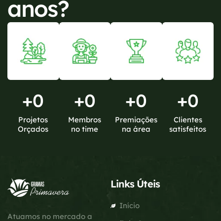
anos?
+
0
+
0
+
0
+
0
Projetos
Membros
Premiações
Clientes
Orçados
no time
na área
satisfeitos
Links Úteis
Início
Atuamos no mercado a