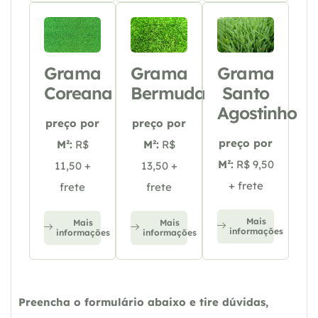
Grama
Grama
Grama
Coreana
Bermuda
Santo
Agostinho
preço por
preço por
preço por
M²:
R$
M²:
R$
M²:
R$ 9,50
11,50 +
13,50 +
+ frete
frete
frete
Mais
Mais
Mais
informações
informações
informações
Preencha o formulário abaixo e tire dúvidas,