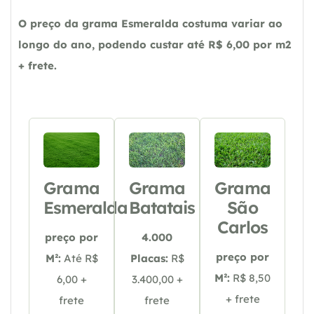
O preço da grama Esmeralda costuma variar ao
longo do ano, podendo custar até R$ 6,00 por m2
+ frete.
Grama
Grama
Grama
Esmeralda
Batatais
São
Carlos
preço por
4.000
preço por
M²:
Até R$
Placas:
R$
M²:
R$ 8,50
6,00 +
3.400,00 +
+ frete
frete
frete