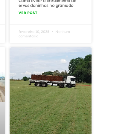
Como evitar o crescimento de
ervas daninhas no gramado
VER POST
fevereiro 10, 2025
Nenhum
comentário