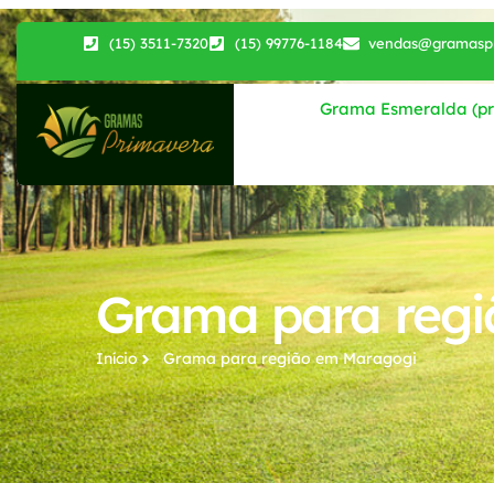
(15) 3511-7320
(15) 99776-1184
vendas@gramaspr
Grama Esmeralda (pri
Grama para reg
Início
Grama para região​ em Maragogi