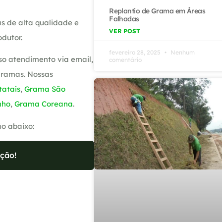
Replantio de Grama em Áreas
Falhadas
s de alta qualidade e
VER POST
dutor.
fevereiro 28, 2025
Nenhum
so atendimento via email,
comentário
gramas. Nossas
atais
,
Grama São
nho
,
Grama Coreana
.
ão abaixo:
ção!