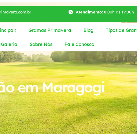
imavera.com.br
Atendimento:
8:00h às 19:00h
ncipal)
Gramas Primavera
Blog
Tipos de Gra
Galeria
Sobre Nós
Fale Conosco
ião em Maragogi