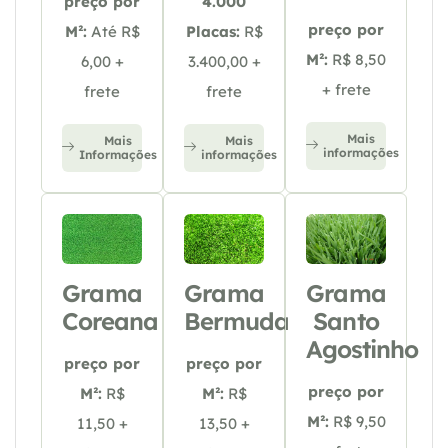
preço por
4.000
preço por
M²:
Até R$
Placas:
R$
M²:
R$ 8,50
6,00 +
3.400,00 +
+ frete
frete
frete
Mais
Mais
Mais
informações
Informações
informações
Grama
Grama
Grama
Coreana
Bermuda
Santo
Agostinho
preço por
preço por
preço por
M²:
R$
M²:
R$
M²:
R$ 9,50
11,50 +
13,50 +