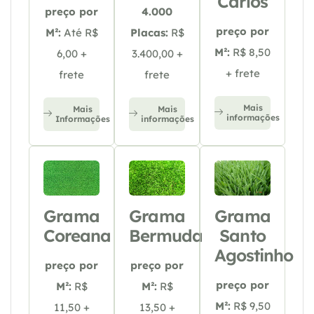
Carlos
preço por
4.000
preço por
M²:
Até R$
Placas:
R$
M²:
R$ 8,50
6,00 +
3.400,00 +
+ frete
frete
frete
Mais
Mais
Mais
informações
Informações
informações
Grama
Grama
Grama
Coreana
Bermuda
Santo
Agostinho
preço por
preço por
preço por
M²:
R$
M²:
R$
M²:
R$ 9,50
11,50 +
13,50 +