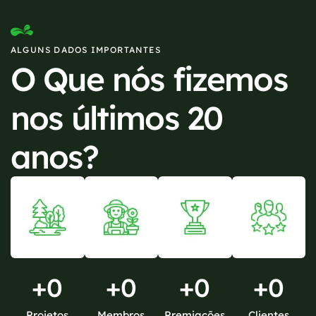
ALGUNS DADOS IMPORTANTES
O Que nós fizemos
nos últimos 20
anos?
+
0
+
0
+
0
+
0
Projetos
Membros
Premiações
Clientes