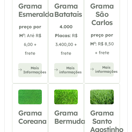
Grama
Grama
Grama
Esmeralda
Batatais
São
Carlos
preço por
4.000
preço por
M²:
Até R$
Placas:
R$
M²:
R$ 8,50
6,00 +
3.400,00 +
+ frete
frete
frete
Mais
Mais
Mais
informações
Informações
informações
Grama
Grama
Grama
Coreana
Bermuda
Santo
Agostinho