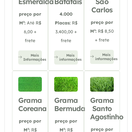
Esmeralda
Batatais
São
Carlos
preço por
4.000
preço por
M²:
Até R$
Placas:
R$
M²:
R$ 8,50
6,00 +
3.400,00 +
+ frete
frete
frete
Mais
Mais
Mais
informações
Informações
informações
Grama
Grama
Grama
Coreana
Bermuda
Santo
Agostinho
preço por
preço por
preço por
M²:
R$
M²:
R$