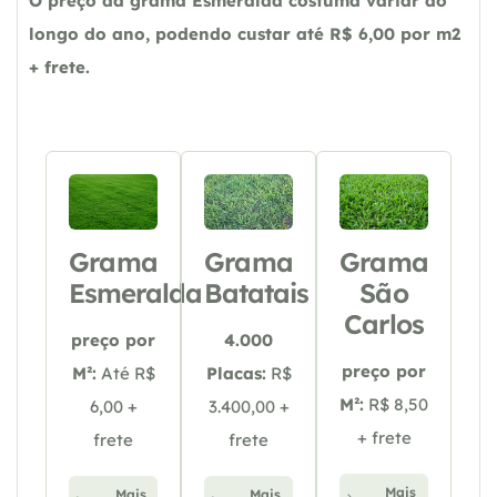
O preço da grama Esmeralda costuma variar ao
longo do ano, podendo custar até R$ 6,00 por m2
+ frete.
Grama
Grama
Grama
Esmeralda
Batatais
São
Carlos
preço por
4.000
preço por
M²:
Até R$
Placas:
R$
M²:
R$ 8,50
6,00 +
3.400,00 +
+ frete
frete
frete
Mais
Mais
Mais