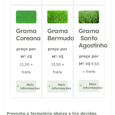
Grama
Grama
Grama
Coreana
Bermuda
Santo
Agostinho
preço por
preço por
preço por
M²:
R$
M²:
R$
M²:
R$ 9,50
11,50 +
13,50 +
+ frete
frete
frete
Mais
Mais
Mais
informações
informações
informações
Preencha o formulário abaixo e tire dúvidas,