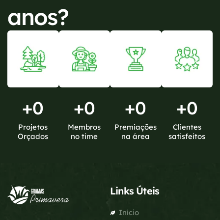
anos?
+
0
+
0
+
0
+
0
Projetos
Membros
Premiações
Clientes
Orçados
no time
na área
satisfeitos
Links Úteis
Início