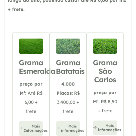
longo do ano, podendo custar até R$ 6,00 por m2
+ frete.
Grama
Grama
Grama
Esmeralda
Batatais
São
Carlos
preço por
4.000
preço por
M²:
Até R$
Placas:
R$
M²:
R$ 8,50
6,00 +
3.400,00 +
+ frete
frete
frete
Mais
Mais
Mais
informações
Informações
informações