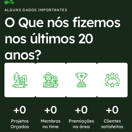
ALGUNS DADOS IMPORTANTES
O Que nós fizemos
nos últimos 20
anos?
+
0
+
0
+
0
+
0
Projetos
Membros
Premiações
Clientes
Orçados
no time
na área
satisfeitos