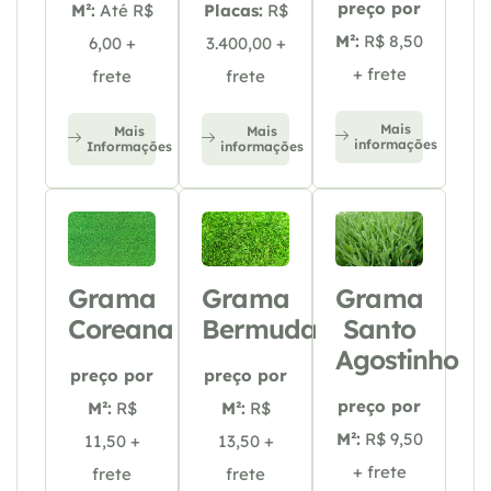
preço por
M²:
Até R$
Placas:
R$
M²:
R$ 8,50
6,00 +
3.400,00 +
+ frete
frete
frete
Mais
Mais
Mais
informações
Informações
informações
Grama
Grama
Grama
Coreana
Bermuda
Santo
Agostinho
preço por
preço por
preço por
M²:
R$
M²:
R$
M²:
R$ 9,50
11,50 +
13,50 +
+ frete
frete
frete