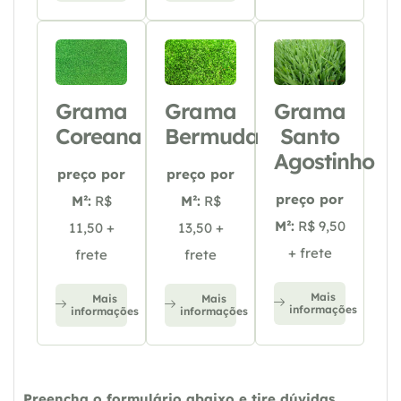
Grama
Grama
Grama
Coreana
Bermuda
Santo
Agostinho
preço por
preço por
preço por
M²:
R$
M²:
R$
M²:
R$ 9,50
11,50 +
13,50 +
+ frete
frete
frete
Mais
Mais
Mais
informações
informações
informações
Preencha o formulário abaixo e tire dúvidas,