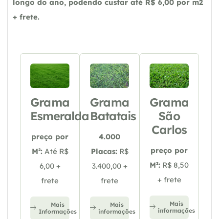
longo do ano, podendo custar até R$ 6,00 por m2
+ frete.
Grama
Grama
Grama
Esmeralda
Batatais
São
Carlos
preço por
4.000
preço por
M²:
Até R$
Placas:
R$
M²:
R$ 8,50
6,00 +
3.400,00 +
+ frete
frete
frete
Mais
Mais
Mais
informações
Informações
informações