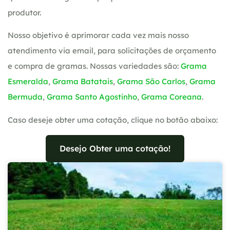
produtor.
Nosso objetivo é aprimorar cada vez mais nosso
atendimento via email, para solicitações de orçamento
e compra de gramas. Nossas variedades são:
Grama
Esmeralda
,
Grama Batatais
,
Grama São Carlos
,
Grama
Bermuda
,
Grama Santo Agostinho
,
Grama Coreana
.
Caso deseje obter uma cotação, clique no botão abaixo:
Desejo Obter uma cotação!