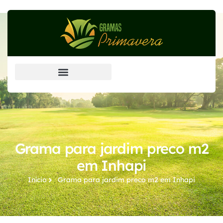
Grama Esmeralda (principal)
Grama para jardim preco m2
em Inhapi
Início
Grama para jardim preco m2​ em Inhapi