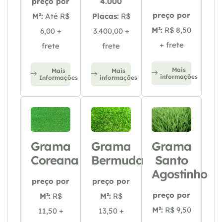
preço por
4.000
preço por
M²:
Até R$
Placas:
R$
M²:
R$ 8,50
6,00 +
3.400,00 +
+ frete
frete
frete
Mais
Mais
Mais
informações
Informações
informações
Grama
Grama
Grama
Coreana
Bermuda
Santo
Agostinho
preço por
preço por
preço por
M²:
R$
M²:
R$
M²:
R$ 9,50
11,50 +
13,50 +