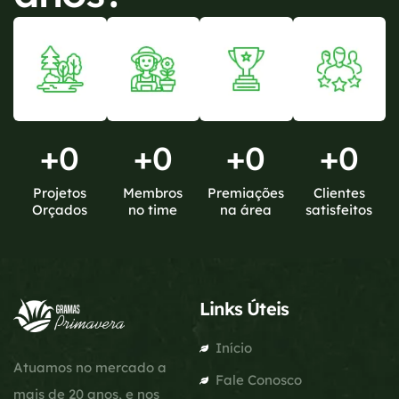
+
0
+
0
+
0
+
0
Projetos
Membros
Premiações
Clientes
Orçados
no time
na área
satisfeitos
Links Úteis
Início
Atuamos no mercado a
Fale Conosco
mais de 20 anos, e nos