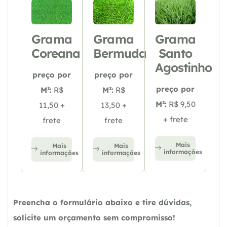
Grama
Grama
Grama
Coreana
Bermuda
Santo
Agostinho
preço por
preço por
preço por
M²:
R$
M²:
R$
M²:
R$ 9,50
11,50 +
13,50 +
+ frete
frete
frete
Mais
Mais
Mais
informações
informações
informações
Preencha o formulário abaixo e tire dúvidas,
solicite um orçamento sem compromisso!