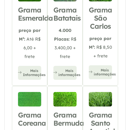
Grama
Grama
Grama
Esmeralda
Batatais
São
Carlos
preço por
4.000
preço por
M²:
Até R$
Placas:
R$
M²:
R$ 8,50
6,00 +
3.400,00 +
+ frete
frete
frete
Mais
Mais
Mais
informações
Informações
informações
Grama
Grama
Grama
Coreana
Bermuda
Santo