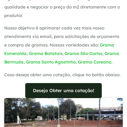
qualidade e negociar o preço do m2 diretamente com o
produtor.
Nosso objetivo é aprimorar cada vez mais nosso
atendimento via email, para solicitações de orçamento
e compra de gramas. Nossas variedades são:
Grama
Esmeralda
,
Grama Batatais
,
Grama São Carlos
,
Grama
Bermuda
,
Grama Santo Agostinho
,
Grama Coreana
.
Caso deseje obter uma cotação, clique no botão abaixo:
Desejo Obter uma cotação!