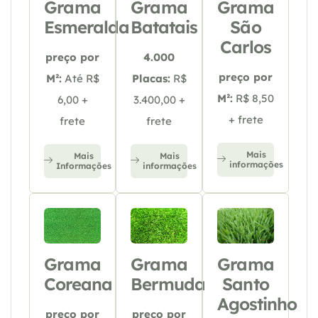
Grama
Grama
Grama
Esmeralda
Batatais
São
Carlos
preço por
4.000
preço por
M²:
Até R$
Placas:
R$
M²:
R$ 8,50
6,00 +
3.400,00 +
+ frete
frete
frete
Mais
Mais
Mais
informações
Informações
informações
Grama
Grama
Grama
Coreana
Bermuda
Santo
Agostinho
preço por
preço por