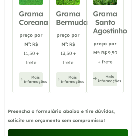
Grama
Grama
Grama
Coreana
Bermuda
Santo
Agostinho
preço por
preço por
preço por
M²:
R$
M²:
R$
M²:
R$ 9,50
11,50 +
13,50 +
+ frete
frete
frete
Mais
Mais
Mais
informações
informações
informações
Preencha o formulário abaixo e tire dúvidas,
solicite um orçamento sem compromisso!