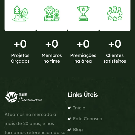
+
0
+
0
+
0
+
0
Projetos
Membros
Premiações
Clientes
Orçados
no time
na área
satisfeitos
Links Úteis
Início
Atuamos no mercado a
Fale Conosco
mais de 20 anos, e nos
Blog
tornamos referência não só