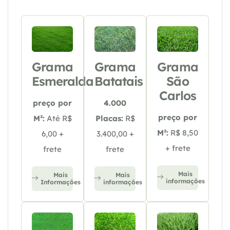
Grama
Grama
Grama
Esmeralda
Batatais
São
Carlos
preço por
4.000
preço por
M²:
Até R$
Placas:
R$
M²:
R$ 8,50
6,00 +
3.400,00 +
+ frete
frete
frete
Mais
Mais
Mais
informações
Informações
informações