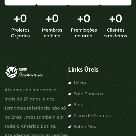
+
0
+
0
+
0
+
0
Projetos
Membros
Premiações
Clientes
Orçados
no time
na área
satisfeitos
Links Úteis
Início
Atuamos no mercado a
Fale Conosco
mais de 20 anos, e nos
Blog
tornamos referência não só
Tipos de Gramas
no Brasil, mas também em
toda a América Latina.
Sobre Nós
Atendemos todas as regiões