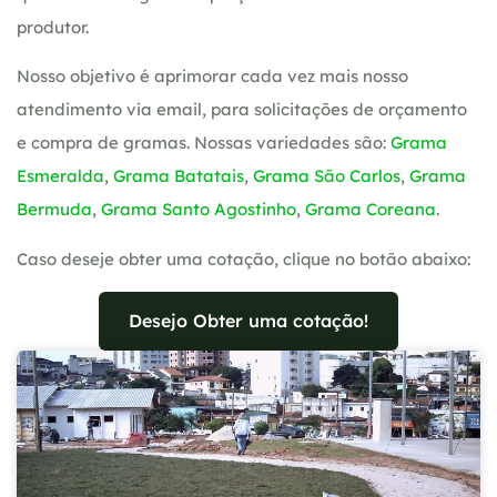
produtor.
Nosso objetivo é aprimorar cada vez mais nosso
atendimento via email, para solicitações de orçamento
e compra de gramas. Nossas variedades são:
Grama
Esmeralda
,
Grama Batatais
,
Grama São Carlos
,
Grama
Bermuda
,
Grama Santo Agostinho
,
Grama Coreana
.
Caso deseje obter uma cotação, clique no botão abaixo:
Desejo Obter uma cotação!