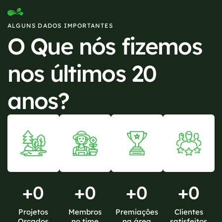
ALGUNS DADOS IMPORTANTES
O Que nós fizemos
nos últimos 20
anos?
+
0
+
0
+
0
+
0
Projetos
Membros
Premiações
Clientes
Orçados
no time
na área
satisfeitos