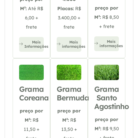
preço por
M²:
Até R$
Placas:
R$
M²:
R$ 8,50
6,00 +
3.400,00 +
+ frete
frete
frete
Mais
Mais
Mais
informações
Informações
informações
Grama
Grama
Grama
Coreana
Bermuda
Santo
Agostinho
preço por
preço por
preço por
M²:
R$
M²:
R$
M²:
R$ 9,50
11,50 +
13,50 +
+ frete