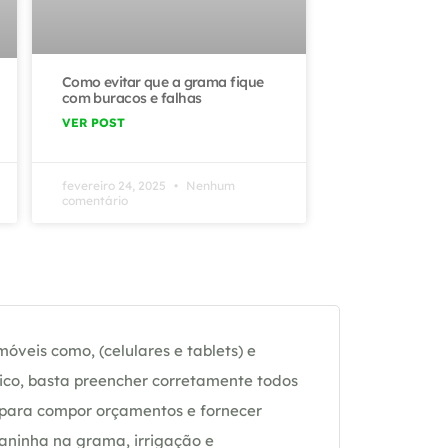
Como evitar que a grama fique
com buracos e falhas
VER POST
fevereiro 24, 2025
Nenhum
comentário
óveis como, (celulares e tablets) e
ico, basta preencher corretamente todos
 para compor orçamentos e fornecer
daninha na grama, irrigação e