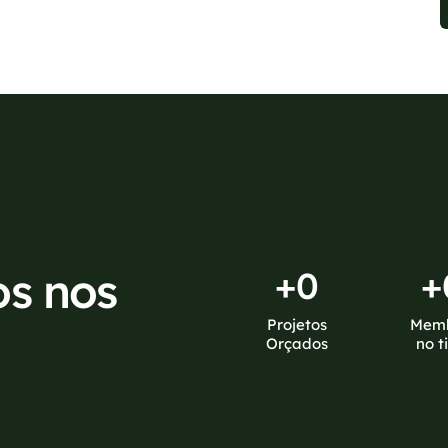
os nos
+
0
+
Projetos
Mem
Orçados
no t