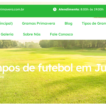
imavera.com.br
Atendimento:
8:00h às 19:00h
ncipal)
Gramas Primavera
Blog
Tipos de Gra
Galeria
Sobre Nós
Fale Conosco
os de futebol em Ju
iro