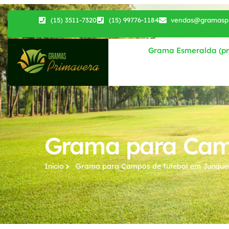
(15) 3511-7320
(15) 99776-1184
vendas@gramaspr
Grama Esmeralda (pri
Grama para Camp
Início
Grama para Campos de futebol​ em Junque