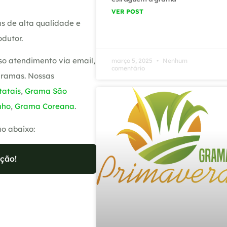
VER POST
s de alta qualidade e
dutor.
so atendimento via email,
março 5, 2025
Nenhum
comentário
gramas. Nossas
atais
,
Grama São
nho
,
Grama Coreana
.
ão abaixo:
ção!