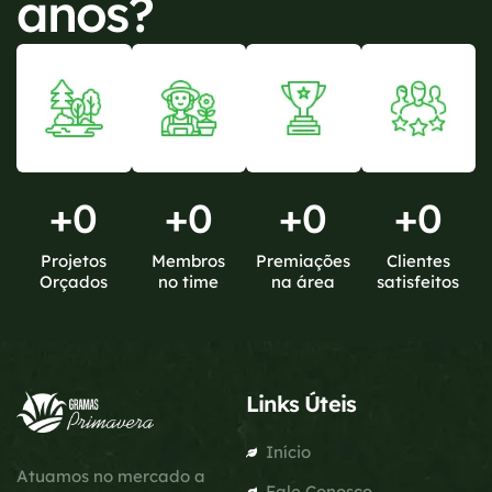
anos?
+
0
+
0
+
0
+
0
Projetos
Membros
Premiações
Clientes
Orçados
no time
na área
satisfeitos
Links Úteis
Início
Atuamos no mercado a
Fale Conosco