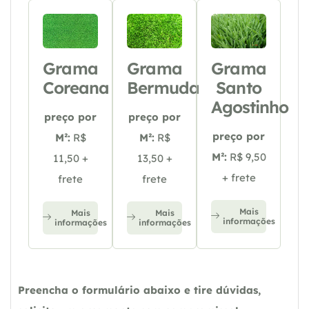
Grama
Grama
Grama
Coreana
Bermuda
Santo
Agostinho
preço por
preço por
preço por
M²:
R$
M²:
R$
M²:
R$ 9,50
11,50 +
13,50 +
+ frete
frete
frete
Mais
Mais
Mais
informações
informações
informações
Preencha o formulário abaixo e tire dúvidas,