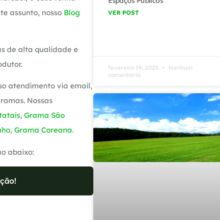
Espaços Públicos
te assunto, nosso
Blog
VER POST
s de alta qualidade e
dutor.
fevereiro 19, 2025
Nenhum
comentário
so atendimento via email,
gramas. Nossas
atais
,
Grama São
nho
,
Grama Coreana
.
ão abaixo:
ção!