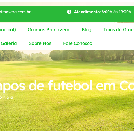
imavera.com.br
Atendimento:
8:00h às 19:00h
ncipal)
Gramas Primavera
Blog
Tipos de Gra
Galeria
Sobre Nós
Fale Conosco
os de futebol em Co
o Nóia