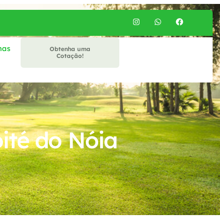
mas
Obtenha uma
Cotação!
ité do Nóia