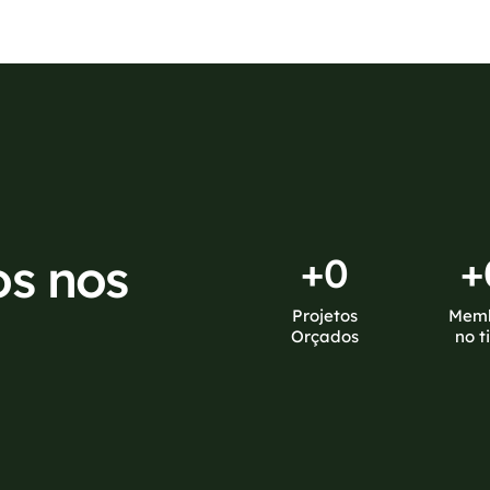
os nos
+
0
+
Projetos
Mem
Orçados
no t