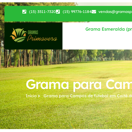
(15) 3511-7320
(15) 99776-1184
vendas@gramaspr
Grama Esmeralda (pri
Grama para Camp
Início
Grama para Campos de futebol​ em Coité d