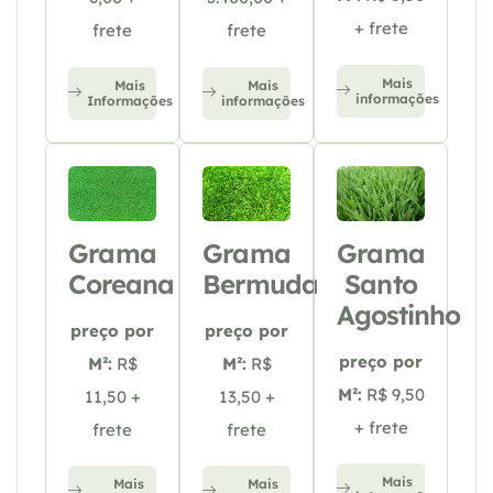
+ frete
frete
frete
Mais
Mais
Mais
informações
Informações
informações
Grama
Grama
Grama
Coreana
Bermuda
Santo
Agostinho
preço por
preço por
preço por
M²:
R$
M²:
R$
M²:
R$ 9,50
11,50 +
13,50 +
+ frete
frete
frete
Mais
Mais
Mais