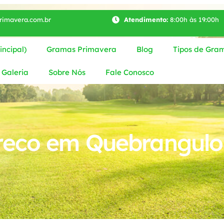
imavera.com.br
Atendimento:
8:00h às 19:00h
ncipal)
Gramas Primavera
Blog
Tipos de Gra
Galeria
Sobre Nós
Fale Conosco
reco em Quebrangulo