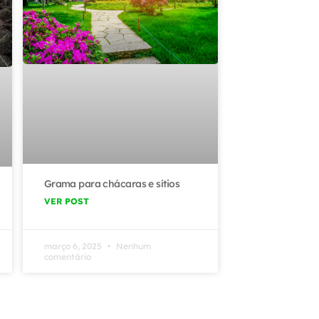
Grama para chácaras e sítios
VER POST
março 6, 2025
Nenhum
comentário