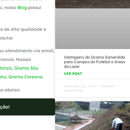
o, nosso
Blog
possui
s de alta qualidade e
dutor.
so atendimento via email,
Vantagens da Grama Esmeralda
gramas. Nossas
para Campos de Futebol e Áreas
de Lazer
atais
,
Grama São
VER POST
nho
,
Grama Coreana
.
novembro 12, 2024
Nenhum
ão abaixo:
comentário
ção!