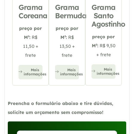
Grama
Grama
Grama
Coreana
Bermuda
Santo
Agostinho
preço por
preço por
preço por
M²:
R$
M²:
R$
M²:
R$ 9,50
11,50 +
13,50 +
+ frete
frete
frete
Mais
Mais
Mais
informações
informações
informações
Preencha o formulário abaixo e tire dúvidas,
solicite um orçamento sem compromisso!