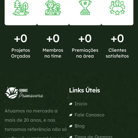
+
0
+
0
+
0
+
0
Projetos
Membros
Premiações
Clientes
Orçados
no time
na área
satisfeitos
Links Úteis
Início
Atuamos no mercado a
Fale Conosco
mais de 20 anos, e nos
Blog
tornamos referência não só
Tipos de Gramas