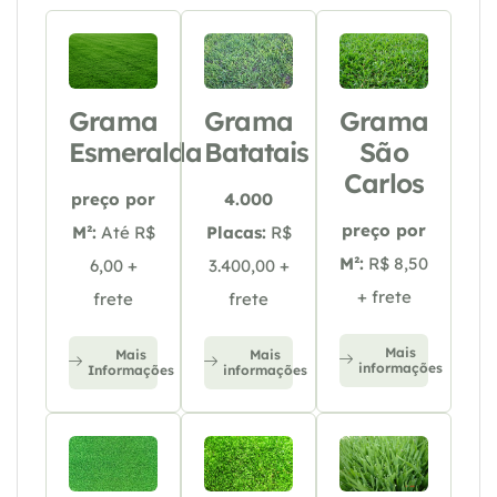
Grama
Grama
Grama
Esmeralda
Batatais
São
Carlos
preço por
4.000
preço por
M²:
Até R$
Placas:
R$
M²:
R$ 8,50
6,00 +
3.400,00 +
+ frete
frete
frete
Mais
Mais
Mais
informações
Informações
informações