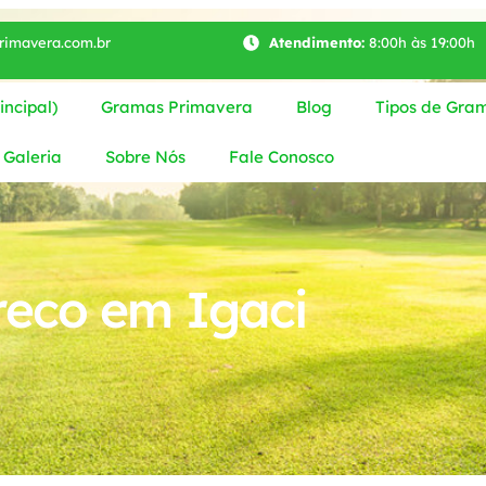
imavera.com.br
Atendimento:
8:00h às 19:00h
ncipal)
Gramas Primavera
Blog
Tipos de Gra
Galeria
Sobre Nós
Fale Conosco
reco em Igaci