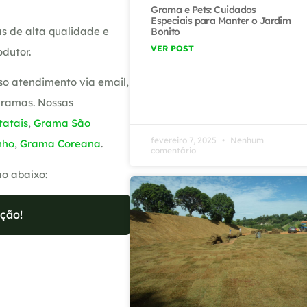
Grama e Pets: Cuidados
Especiais para Manter o Jardim
s de alta qualidade e
Bonito
VER POST
dutor.
so atendimento via email,
gramas. Nossas
atais
,
Grama São
fevereiro 7, 2025
Nenhum
nho
,
Grama Coreana
.
comentário
ão abaixo:
ção!