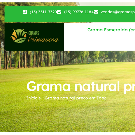
(15) 3511-7320
(15) 99776-1184
vendas@gramaspr
Grama Esmeralda (pri
Grama natural p
Início
Grama natural preco​ em Igaci