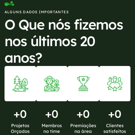
ALGUNS DADOS IMPORTANTES
O Que nós fizemos
nos últimos 20
anos?
+
0
+
0
+
0
+
0
Projetos
Membros
Premiações
Clientes
Orçados
no time
na área
satisfeitos