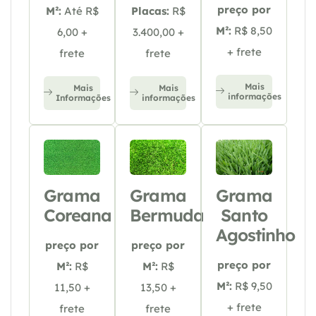
preço por
M²:
Até R$
Placas:
R$
M²:
R$ 8,50
6,00 +
3.400,00 +
+ frete
frete
frete
Mais
Mais
Mais
informações
Informações
informações
Grama
Grama
Grama
Coreana
Bermuda
Santo
Agostinho
preço por
preço por
preço por
M²:
R$
M²:
R$
M²:
R$ 9,50
11,50 +
13,50 +
+ frete
frete
frete