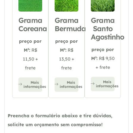
Grama
Grama
Grama
Coreana
Bermuda
Santo
Agostinho
preço por
preço por
preço por
M²:
R$
M²:
R$
M²:
R$ 9,50
11,50 +
13,50 +
+ frete
frete
frete
Mais
Mais
Mais
informações
informações
informações
Preencha o formulário abaixo e tire dúvidas,
solicite um orçamento sem compromisso!