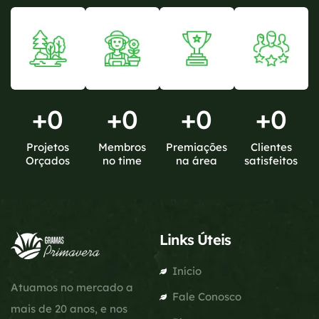
+
0
+
0
+
0
+
0
Projetos
Membros
Premiações
Clientes
Orçados
no time
na área
satisfeitos
Links Úteis
Início
Atuamos no mercado a
Fale Conosco
mais de 20 anos, e nos