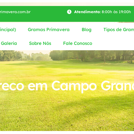
imavera.com.br
Atendimento:
8:00h às 19:00h
ncipal)
Gramas Primavera
Blog
Tipos de Gra
Galeria
Sobre Nós
Fale Conosco
preco em Campo Gran