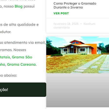
Como Proteger o Gramado
o, nosso
Blog
possui
Durante o Inverno
VER POST
fevereiro 18, 2025
Nenhum
s de alta qualidade e
comentário
dutor.
so atendimento via email,
gramas. Nossas
atais
,
Grama São
nho
,
Grama Coreana
.
ão abaixo:
ção!