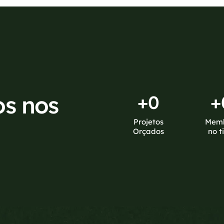
os nos
+
0
+
Projetos
Mem
Orçados
no t