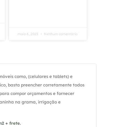
maio 6, 2025
Nenhum comentário
óveis como, (celulares e tablets) e
ico, basta preencher corretamente todos
 para compor orçamentos e fornecer
daninha na grama, irrigação e
 + frete.