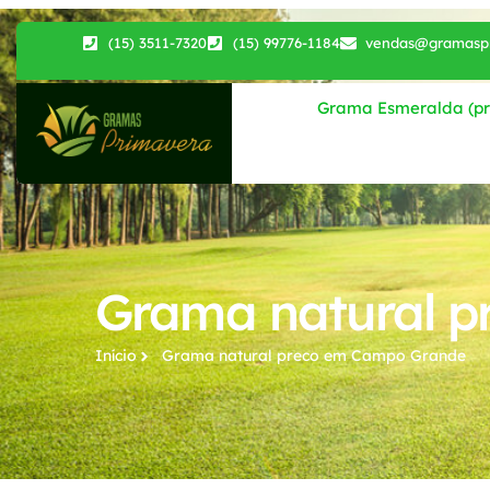
(15) 3511-7320
(15) 99776-1184
vendas@gramaspr
Grama Esmeralda (pri
Grama natural 
Início
Grama natural preco​ em Campo Grande