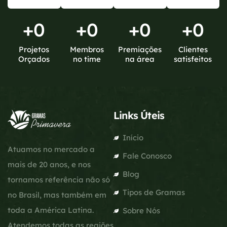
+
0
+
0
+
0
+
0
Projetos
Membros
Premiações
Clientes
Orçados
no time
na área
satisfeitos
Links Úteis
Início
Atuamos no mercado a
Fale Conosco
mais de 20 anos, e nos
Blog
tornamos referência não só
Tipos de Gramas
no Brasil, mas também em
toda a América Latina.
Sobre Nós
Atendemos todas as regiões