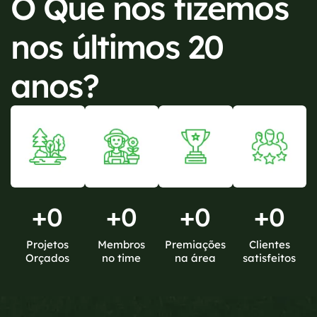
O Que nós fizemos
nos últimos 20
anos?
+
0
+
0
+
0
+
0
Projetos
Membros
Premiações
Clientes
Orçados
no time
na área
satisfeitos