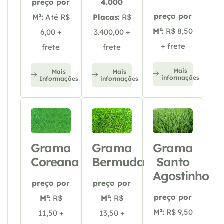
preço por
4.000
preço por
M²:
Até R$
Placas:
R$
M²:
R$ 8,50
6,00 +
3.400,00 +
+ frete
frete
frete
Mais
Mais
Mais
informações
Informações
informações
Grama
Grama
Grama
Coreana
Bermuda
Santo
Agostinho
preço por
preço por
preço por
M²:
R$
M²:
R$
M²:
R$ 9,50
11,50 +
13,50 +