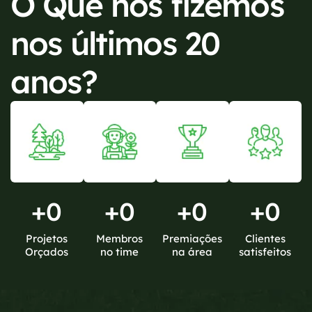
O Que nós fizemos
nos últimos 20
anos?
+
0
+
0
+
0
+
0
Projetos
Membros
Premiações
Clientes
Orçados
no time
na área
satisfeitos