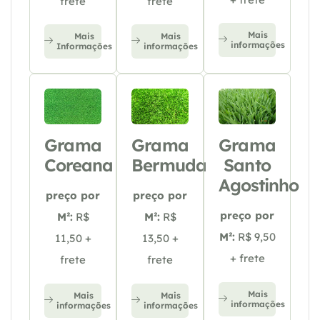
frete
frete
Mais
Mais
Mais
informações
Informações
informações
Grama
Grama
Grama
Coreana
Bermuda
Santo
Agostinho
preço por
preço por
preço por
M²:
R$
M²:
R$
M²:
R$ 9,50
11,50 +
13,50 +
+ frete
frete
frete
Mais
Mais
Mais
informações
informações
informações