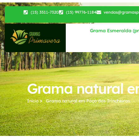
(15) 3511-7320
(15) 99776-1184
vendas@gramaspr
Grama Esmeralda (pri
Grama natural em
Início
Grama natural​ em Poço das Trincheiras