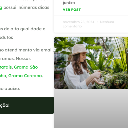
jardim
g
possui inúmeras dicas
VER POST
novembro 28, 2024
Nenhum
comentário
s de alta qualidade e
dutor.
so atendimento via email,
gramas. Nossas
atais
,
Grama São
nho
,
Grama Coreana
.
ão abaixo:
ção!