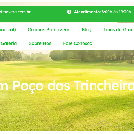
imavera.com.br
Atendimento:
8:00h às 19:00h
ncipal)
Gramas Primavera
Blog
Tipos de Gra
Galeria
Sobre Nós
Fale Conosco
 Poço das Trincheir