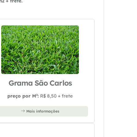
 + frete.
Grama São Carlos
preço por M²:
R$ 8,50 + frete
Mais informações