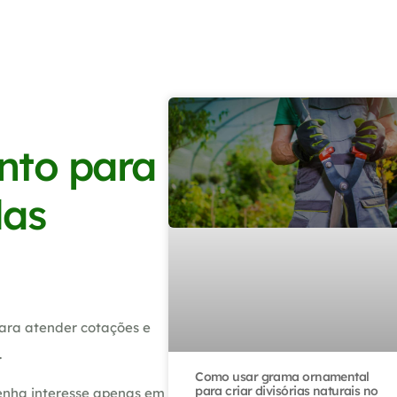
nto para
das
ara atender cotações e
.
Como usar grama ornamental
para criar divisórias naturais no
tenha interesse apenas em