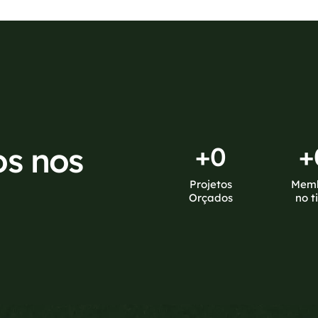
os nos
+
0
+
Projetos
Mem
Orçados
no t