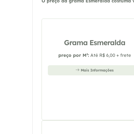
O preço da grama Esmeralda costuma va
Grama Esmeralda
preço por M²:
Até R$ 6,00 + frete
Mais Informações