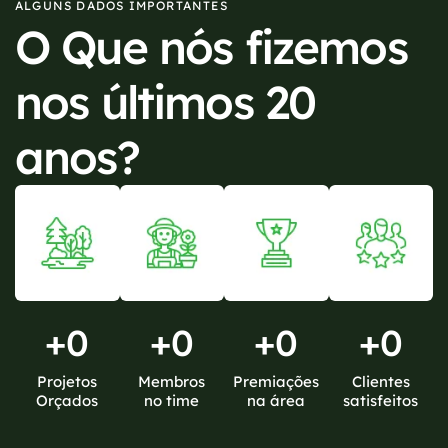
ALGUNS DADOS IMPORTANTES
O Que nós fizemos
nos últimos 20
anos?
+
0
+
0
+
0
+
0
Projetos
Membros
Premiações
Clientes
Orçados
no time
na área
satisfeitos