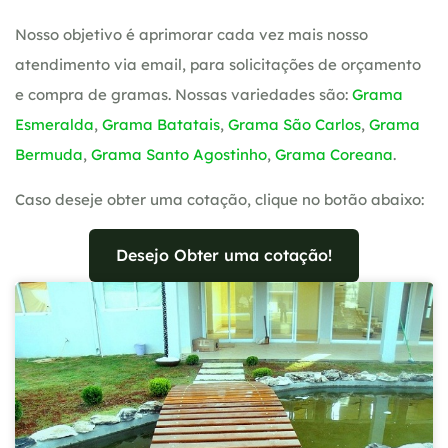
Nosso objetivo é aprimorar cada vez mais nosso
atendimento via email, para solicitações de orçamento
e compra de gramas. Nossas variedades são:
Grama
Esmeralda
,
Grama Batatais
,
Grama São Carlos
,
Grama
Bermuda
,
Grama Santo Agostinho
,
Grama Coreana
.
Caso deseje obter uma cotação, clique no botão abaixo:
Desejo Obter uma cotação!