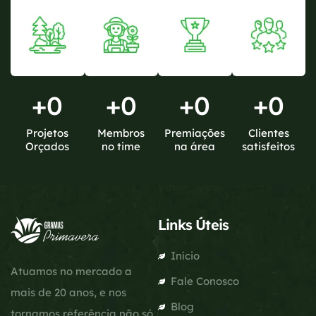
+
0
+
0
+
0
+
0
Projetos
Membros
Premiações
Clientes
Orçados
no time
na área
satisfeitos
Links Úteis
Início
Atuamos no mercado a
Fale Conosco
mais de 20 anos, e nos
Blog
tornamos referência não só