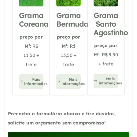
Grama
Grama
Grama
Coreana
Bermuda
Santo
Agostinho
preço por
preço por
preço por
M²:
R$
M²:
R$
M²:
R$ 9,50
11,50 +
13,50 +
+ frete
frete
frete
Mais
Mais
Mais
informações
informações
informações
Preencha o formulário abaixo e tire dúvidas,
solicite um orçamento sem compromisso!