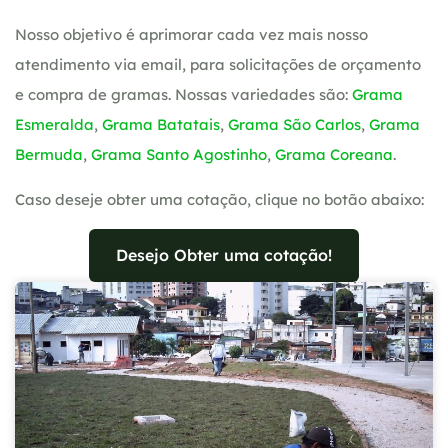
Nosso objetivo é aprimorar cada vez mais nosso
atendimento via email, para solicitações de orçamento
e compra de gramas. Nossas variedades são:
Grama
Esmeralda
,
Grama Batatais
,
Grama São Carlos
,
Grama
Bermuda
,
Grama Santo Agostinho
,
Grama Coreana
.
Caso deseje obter uma cotação, clique no botão abaixo:
Desejo Obter uma cotação!