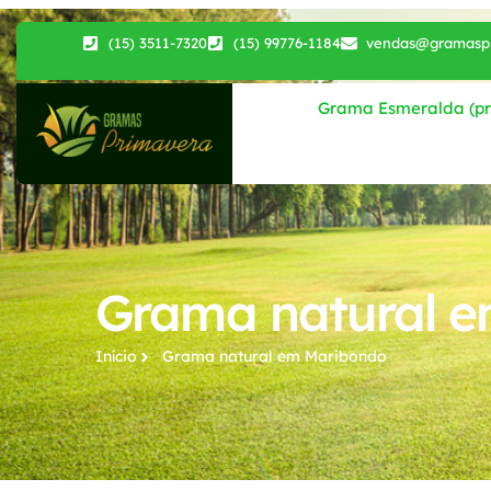
(15) 3511-7320
(15) 99776-1184
vendas@gramaspr
Grama Esmeralda (pri
Grama natural 
Início
Grama natural​ em Maribondo