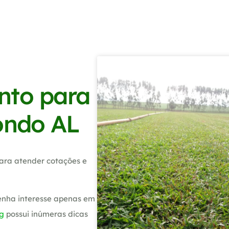
nto para
ondo AL
ara atender cotações e
tenha interesse apenas em
g
possui inúmeras dicas