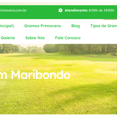
imavera.com.br
Atendimento:
8:00h às 19:00h
ncipal)
Gramas Primavera
Blog
Tipos de Gra
Galeria
Sobre Nós
Fale Conosco
em Maribondo