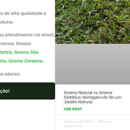
s de alta qualidade e
dutor.
so atendimento via email,
gramas. Nossas
atais
,
Grama São
nho
,
Grama Coreana
.
ão abaixo:
ção!
Grama Natural vs. Grama
Sintética: Vantagens de Ter um
Jardim Natural
VER POST
outubro 28, 2024
Nenhum
comentário