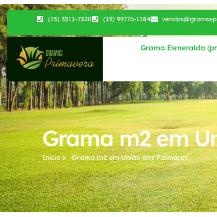
(15) 3511-7320
(15) 99776-1184
vendas@gramaspr
Grama Esmeralda (pri
Grama m2 em Un
Início
Grama m2​ em União dos Palmares