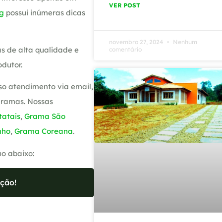
VER POST
g
possui inúmeras dicas
novembro 27, 2024
Nenhum
s de alta qualidade e
comentário
dutor.
so atendimento via email,
gramas. Nossas
atais
,
Grama São
nho
,
Grama Coreana
.
ão abaixo:
ção!