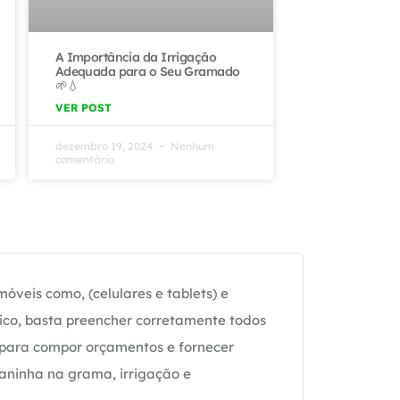
A Importância da Irrigação
Adequada para o Seu Gramado
🌱💧
VER POST
dezembro 19, 2024
Nenhum
comentário
óveis como, (celulares e tablets) e
ico, basta preencher corretamente todos
 para compor orçamentos e fornecer
daninha na grama, irrigação e