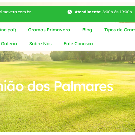
imavera.com.br
Atendimento:
8:00h às 19:00h
ncipal)
Gramas Primavera
Blog
Tipos de Gra
Galeria
Sobre Nós
Fale Conosco
ião dos Palmares