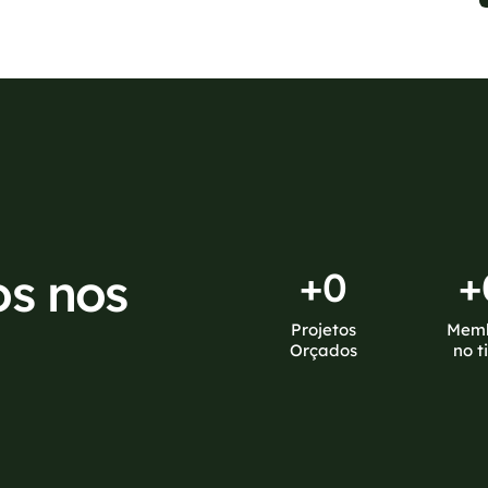
os nos
+
0
+
Projetos
Mem
Orçados
no t