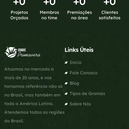
+
0
+
0
+
0
+
0
Projetos
Membros
Premiações
Clientes
Orçados
no time
na área
satisfeitos
Links Úteis
Início
Atuamos no mercado a
Fale Conosco
mais de 20 anos, e nos
Blog
tornamos referência não só
Tipos de Gramas
no Brasil, mas também em
toda a América Latina.
Sobre Nós
Atendemos todas as regiões
do Brasil.